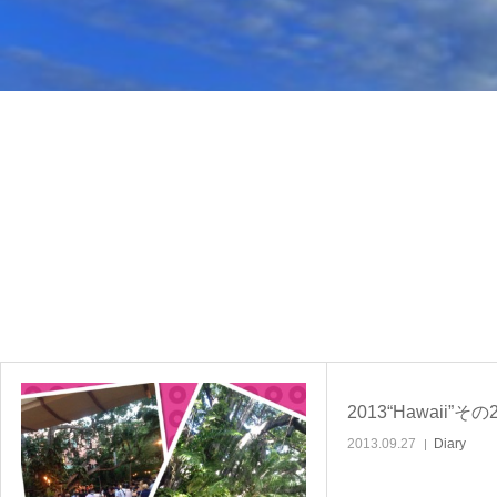
2013“Hawaii”その
2013.09.27
Diary