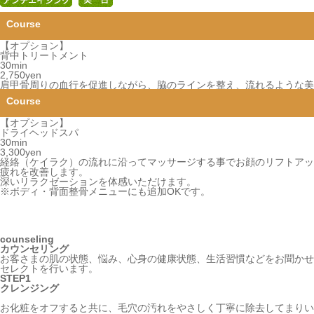
【オプション】
背中トリートメント
30min
2,750yen
肩甲骨周りの血行を促進しながら、脇のラインを整え、流れるような美
【オプション】
ドライヘッドスパ
30min
3,300yen
経絡（ケイラク）の流れに沿ってマッサージする事でお顔のリフトアッ
疲れを改善します。
深いリラクゼーションを体感いただけます。
※ボディ・背面整骨メニューにも追加OKです。
counseling
カウンセリング
お客さまの肌の状態、悩み、心身の健康状態、生活習慣などをお聞かせ
セレクトを行います。
STEP1
クレンジング
お化粧をオフすると共に、毛穴の汚れをやさしく丁寧に除去してまりい