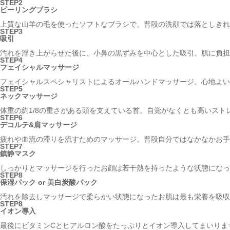
STEP2
ピーリングブラシ
上質な山羊の毛を使ったソフトなブラシで、普段の洗顔では落としきれ
STEP3
吸引
汚れを浮き上がらせた後に、小鼻の黒ずみを中心とした吸引。肌に負担
STEP4
フェイシャルマッサージ
フェイシャルスペシャリストによるオールハンドマッサージ。心地よい
STEP5
ネックマッサージ
体重の約1/8の重さがある頭を支えている首。自覚がなくとも高いス
STEP6
デコルテ&肩マッサージ
疲れや血流の滞りを流すためのマッサージ。普段自分ではなかなかお手
STEP7
鎮静マスク
しっかりとマッサージを行ったお顔は若干熱を持ったような状態になっ
STEP8
保湿パック or 美白炭酸パック
汚れを除去しマッサージで柔らかい状態になったお肌は最も栄養を吸収
STEP8
イオン導入
最後にビタミンCとヒアルロン酸をたっぷりとイオン導入してまいりま