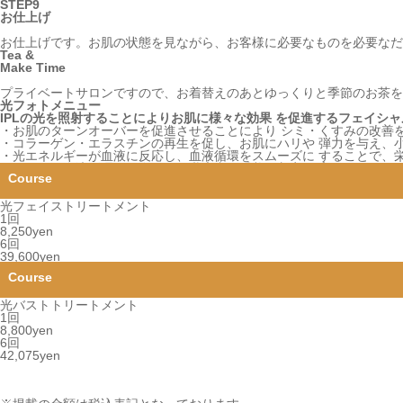
STEP9
お仕上げ
お仕上げです。お肌の状態を見ながら、お客様に必要なものを必要なだ
Tea &
Make Time
プライベートサロンですので、お着替えのあとゆっくりと季節のお茶を
光フォトメニュー
IPLの光を照射することによりお肌に様々な効果 を促進するフェイシ
・お肌のターンオーバーを促進させることにより シミ・くすみの改善
・コラーゲン・エラスチンの再生を促し、お肌にハリや 弾力を与え、
・光エネルギーが血液に反応し、血液循環をスムーズに することで、
・リンパ・血液循環を促進させ、乳房内の栄養吸収率を 高めます。
・酸素や栄養素を乳房に十分供給されることにより 胸筋とクーパー靭
光フェイストリートメント
1回
8,250yen
6回
39,600yen
光バストトリートメント
1回
8,800yen
6回
42,075yen