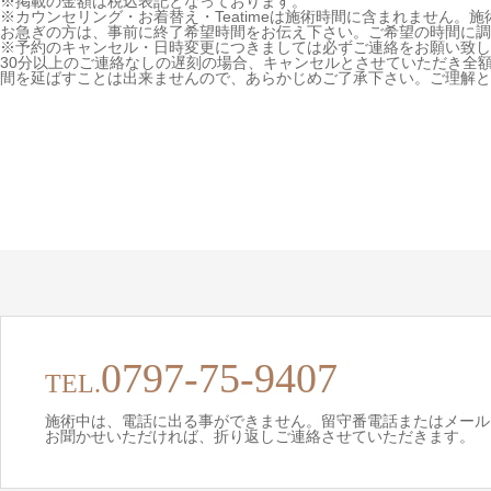
※掲載の金額は税込表記となっております。
※カウンセリング・お着替え・Teatimeは施術時間に含まれません。施
お急ぎの方は、事前に終了希望時間をお伝え下さい。ご希望の時間に調
※予約のキャンセル・日時変更につきましては必ずご連絡をお願い致し
30分以上のご連絡なしの遅刻の場合、キャンセルとさせていただき全
間を延ばすことは出来ませんので、あらかじめご了承下さい。ご理解と
0797-75-9407
TEL.
施術中は、電話に出る事ができません。留守番電話またはメール
お聞かせいただければ、折り返しご連絡させていただきます。