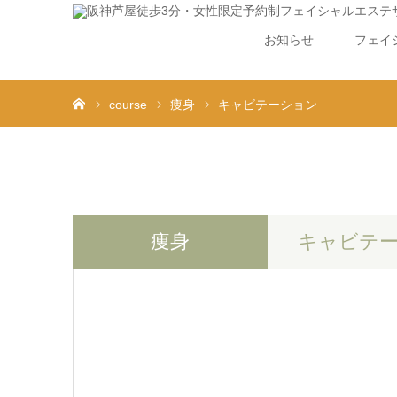
お知らせ
フェイ
ホーム
course
痩身
キャビテーション
痩身
キャビテ