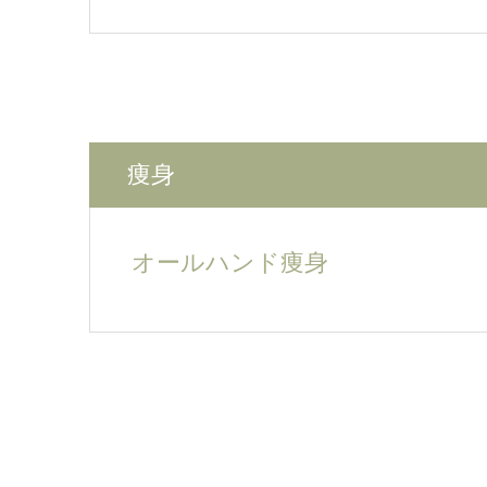
痩身
オールハンド痩身