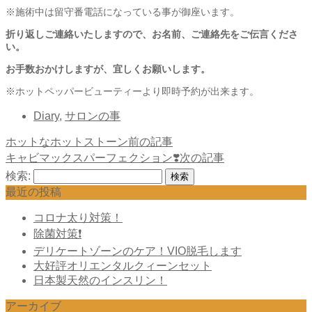
※施術中は留守番電話になっている事が御座います。
折り返しご連絡いたしますので、お名前、ご連絡先をご伝言くださ
い。
お手数おかけしますが、宜しくお願いします。
※ホットペッパービューティーより即時予約が出来ます。
Diary
,
サロンの事
ホットなホットストーン
前の記事
キャビマックスパーフェクション❣️
次の記事
検索:
最近の投稿
コロナ太り対策！
除菌対策❗️
デリケートゾーンのケア！VIO脱毛します
大好評オリエンタルクィーンセット
日本製天然のインスリン！
アーカイブ