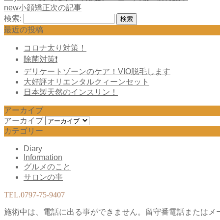
new小顔矯正
次の記事
検索:
最近の投稿
コロナ太り対策！
除菌対策❗️
デリケートゾーンのケア！VIO脱毛します
大好評オリエンタルクィーンセット
日本製天然のインスリン！
アーカイブ
アーカイブ
カテゴリー
Diary
Information
グルメのこと
サロンの事
TEL.
0797-75-9407
施術中は、電話に出る事ができません。留守番電話またはメ