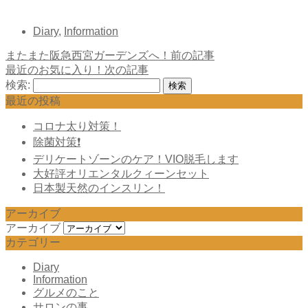
Diary
,
Information
またまた阪急西宮ガーデンズへ！
前の記事
最近のお気に入り！
次の記事
検索:
最近の投稿
コロナ太り対策！
除菌対策❗️
デリケートゾーンのケア！VIO脱毛します
大好評オリエンタルクィーンセット
日本製天然のインスリン！
アーカイブ
アーカイブ
カテゴリー
Diary
Information
グルメのこと
サロンの事