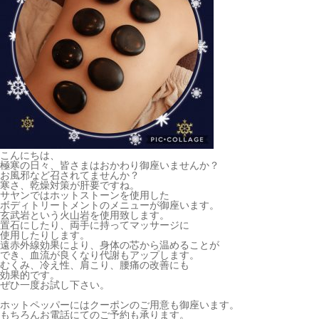
こんにちは、
極寒の日々、皆さまはおかわり御座いませんか？
お風邪など召されてませんか？
寒さ、乾燥対策が肝要ですね。
サヤンではホットストーンを使用した
ボディトリートメントのメニューが御座います。
玄武岩という火山岩を使用致します。
置石にしたり、両手に持ってマッサージに
使用したりします。
遠赤外線効果により、身体の芯から温めることが
でき、血流が良くなり代謝もアップします。
むくみ、冷え性、肩こり、腰痛の改善にも
効果的です。
ぜひ一度お試し下さい。
ホットペッパーにはクーポンのご用意も御座います。
もちろんお電話にてのご予約も承ります。