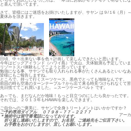
いち早くお試しになった方は、「本当にお肌がモッチモチで明るくにな
と喜んで頂いてます。
さて、皆様にはご迷惑をお掛けいたしますが、サヤン は９/１6（月）～
夏休みを頂きます。
日頃、中々出来ない事を色々計画して楽しんできたいと思います。
今年はビッグアイランド（ハワイ島）で火山、天体観測も予定していま
リゾートスパ体験もしてこようと思っています。
勉強になる事、サヤンでも取り入れられる事がたくさんあるといいなあ
皆様にもご報告しますね。
ところで、持って行くスーツケース、黒色でとっても地味なんです。
前回の時も空港のターンテーブル？から出て来る時見つけられなくて苦
先日慌ててこれ買いました。→スーツケースベルト です。
あ～でも、まだなんだか地味！もっと目立つのにしたら良かったです。
それでは、２０１３年もHAWAIを楽しんできます。
ご自分へのご褒美に、サヤンで全身トリートメントはいかかですか？
ご予約専用ダイアル ０７９８－７７－２２７７
アー
＊施術中は留守番電話になっております。
折り返し連絡いたしますので、お名前、ご連絡先をご伝言下さい。
お手数をおかけしますが、宜しくお願いします。