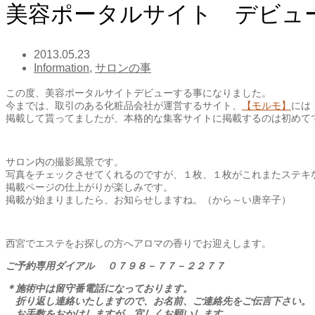
美容ポータルサイト デビュ
2013.05.23
Information
,
サロンの事
この度、美容ポータルサイトデビューする事になりました。
今までは、取引のある化粧品会社が運営するサイト、
【モルモ】
には
掲載して貰ってましたが、本格的な集客サイトに掲載するのは初めて
サロン内の撮影風景です。
写真をチェックさせてくれるのですが、１枚、１枚がこれまたステキ
掲載ページの仕上がりが楽しみです。
掲載が始まりましたら、お知らせしますね。（から～い唐辛子）
西宮でエステをお探しの方へアロマの香りでお迎えします。
ご予約専用ダイアル ０７９８－７７－２２７７
＊施術中は留守番電話になっております。
折り返し連絡いたしますので、お名前、ご連絡先をご伝言下さい。
お手数をおかけしますが、宜しくお願いします。