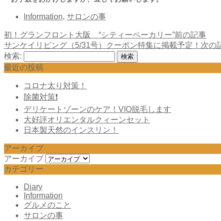
Information
,
サロンの事
初！グランフロント大阪 “シティーベーカリー”
前の記事
サンケイリビング（5/31号）クーポン特集に掲載予定！
次の
検索:
最近の投稿
コロナ太り対策！
除菌対策❗️
デリケートゾーンのケア！VIO脱毛します
大好評オリエンタルクィーンセット
日本製天然のインスリン！
アーカイブ
アーカイブ
カテゴリー
Diary
Information
グルメのこと
サロンの事