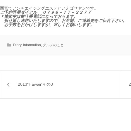
西宮でアンチエイジングエステといえばサヤンです。
ご予約専用ダイアル ０７９８－７７－２２７７
＊施術中は留守番電話になっております。
折り返し連絡いたしますので、お名前、ご連絡先をご伝言下さい。
お手数をおかけしますが、宜しくお願いします。
Diary
,
Information
,
グルメのこと
2013“Hawaii”その3