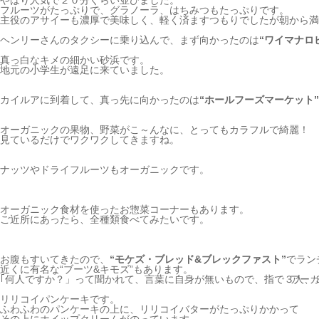
やはり人気で２０分ぐらい並びました。
フルーツがたっぷりで、グラノーラ、はちみつもたっぷりです。
主役のアサイーも濃厚で美味しく、軽く済ますつもりでしたが朝から満
ヘンリーさんのタクシーに乗り込んで、まず向かったのは
“ワイマナロ
真っ白なキメの細かい砂浜です。
地元の小学生が遠足に来ていました。
カイルアに到着して、真っ先に向かったのは
“ホールフーズマーケット”
オーガニックの果物、野菜がこ～んなに、とってもカラフルで綺麗！
見ているだけでワクワクしてきますね。
ナッツやドライフルーツもオーガニックです。
オーガニック食材を使ったお惣菜コーナーもあります。
ご近所にあったら、全種類食べてみたいです。
お腹もすいてきたので、
“モケズ・ブレッド&ブレックファスト”
でラン
近くに有名な“ブーツ&キモズ”もあります。
｢何人ですか？」って聞かれて、言葉に自身が無いもので、指で３人、
アー
リリコイパンケーキです。
ふわふわのパンケーキの上に、リリコイバターがたっぷりかかって