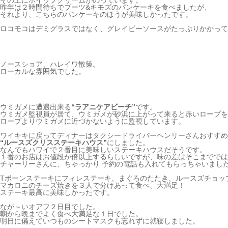
その上にホイップクリームがのっています。
昨年は２時間待ちでブーツ&キモズのパンケーキを食べましたが、
それより、こちらのパンケーキのほうが美味しかったです。
ロコモコはデミグラスではなく、グレイビーソースがたっぷりかかって
ノースショア、ハレイワ散策。
ローカルな雰囲気でした。
ウミガメに遭遇出来る
“ラアニケアビーチ”
です。
ウミガメ監視員が居て、ウミガメが砂浜に上がって来ると赤いロープを
ロープよりウミガメに近づかないように監視しています。
ワイキキに戻ってディナーはタクシードライバーヘンリーさんおすすめ
“ルースズクリスステーキハウス”
にしました。
なんでもハワイで２番目に美味しいステーキハウスだそうです。
１番のお店はお値段が倍以上するらしいですが、味の差はそこまででは
チャーリーさんに、ちゃっかり 予約の電話も入れてもらっちゃいまし
Tボーンステーキにフィレステーキ、まぐろのたたき、ルースズチョッ
マカロニのチーズ焼きを３人で分けあって食べ、大満足！
ステーキ最高に美味しかったです。
なが～いオアフ２日目でした。
朝から晩までよく食べ大満足な１日でした。
明日に備えていつものシートマスクも忘れずに就寝しました。