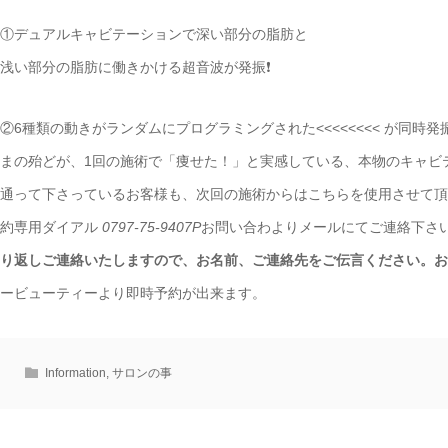
①デュアルキャビテーションで深い部分の脂肪と
浅い部分の脂肪に働きかける超音波が発振❗️
②6種類の動きがランダムにプログラミングされた<<<<<<<< が同時発振さ
まの殆どが、1回の施術で「痩せた！」と実感している、本物のキャビ
通って下さっているお客様も、次回の施術からはこちらを使用させて頂
約専用ダイアル
0797-75-9407P
お問い合わよりメールにてご連絡下さ
り返しご連絡いたしますので、お名前、ご連絡先をご伝言ください。お
ービューティーより即時予約が出来ます。
Information
,
サロンの事